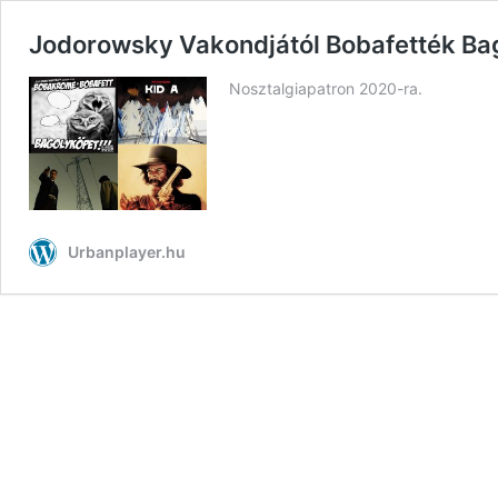
Jodorowsky Vakondjától Bobafették Ba
Nosztalgiapatron 2020-ra.
Urbanplayer.hu