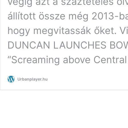
végig azt a száztételes ol
állított össze még 2013-ba
hogy megvitassák őket. Vi
DUNCAN LAUNCHES BOWI
“Screaming above Centra
Urbanplayer.hu