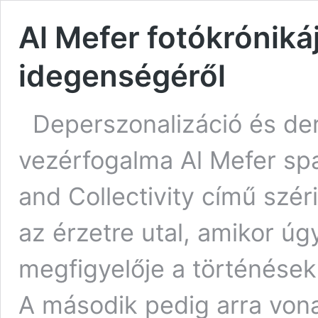
Al Mefer fotókróniká
idegenségéről
Deperszonalizáció és der
vezérfogalma Al Mefer sp
and Collectivity című szér
az érzetre utal, amikor ú
megfigyelője a történések
A második pedig arra vona