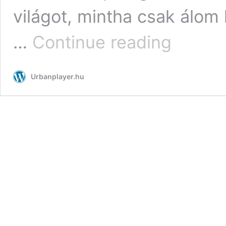
világot, mintha csak álom 
Al
…
Continue reading
Mefer
fotókrónikája
a
Urbanplayer.hu
világunk
idegenségéről