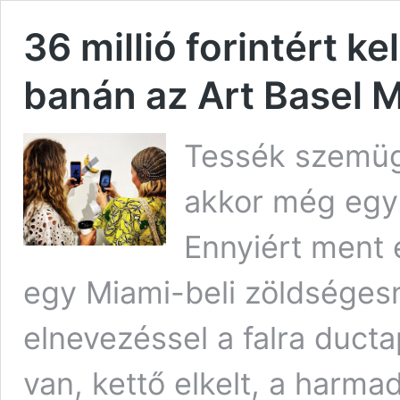
36 millió forintért ke
banán az Art Basel 
Tessék szemügy
akkor még egysz
Ennyiért ment 
egy Miami-beli zöldséges
elnevezéssel a falra duct
van, kettő elkelt, a harma