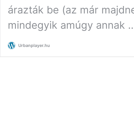
árazták be (az már majdnem
mindegyik amúgy annak 
Urbanplayer.hu