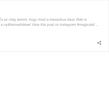
 És az még semmi, hogy most a klasszikus olasz étek is
rá a nyáltermelődése! View this post on Instagram #magicalaf …