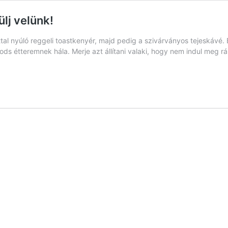
lj velünk!
tal nyúló reggeli toastkenyér, majd pedig a szivárványos tejeskávé.
oods étteremnek hála. Merje azt állítani valaki, hogy nem indul meg 