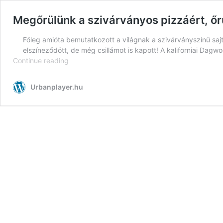
Megőrülünk a szivárványos pizzáért, őrü
Főleg amióta bemutatkozott a világnak a szivárványszínű sajt
elszíneződött, de még csillámot is kapott! A kaliforniai Dagw
Megőrülünk
Continue reading
a
szivárványos
Urbanplayer.hu
pizzáért,
őrülj
velünk!