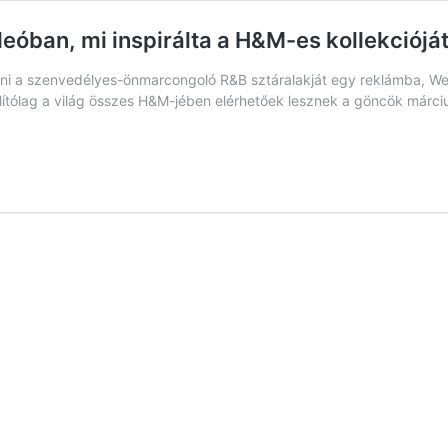
an, mi inspirálta a H&M-es kollekcióját, 
ántani a szenvedélyes-önmarcongoló R&B sztáralakját egy reklámba, W
 állítólag a világ összes H&M-jében elérhetőek lesznek a göncök már