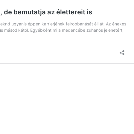
de bemutatja az élettereit is
eeknd ugyanis éppen karrierjének felrobbanását éli át. Az énekes
cius másodikától. Egyébként mi a medencébe zuhanós jelenetért,