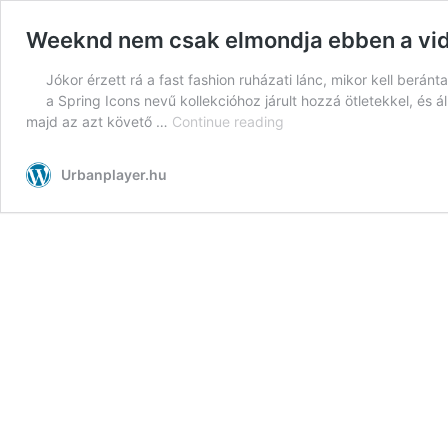
Weeknd nem csak elmondja ebben a videób
Jókor érzett rá a fast fashion ruházati lánc, mikor kell ber
a Spring Icons nevű kollekcióhoz járult hozzá ötletekkel, és
Weeknd
majd az azt követő …
Continue reading
nem
csak
Urbanplayer.hu
elmondja
ebben
a
videóban,
mi
inspirálta
a
H&M-
es
kollekcióját,
de
bemutatja
az