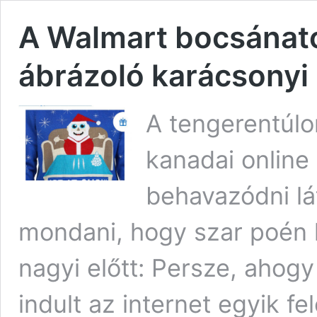
A Walmart bocsánatot
ábrázoló karácsonyi 
A tengerentúl
kanadai online 
behavazódni lá
mondani, hogy szar poén l
nagyi előtt: Persze, ahog
indult az internet egyik fe