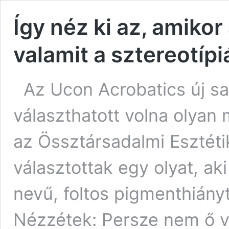
Így néz ki az, amikor
valamit a sztereotíp
Az Ucon Acrobatics új s
választhatott volna olyan 
az Össztársadalmi Esztéti
választottak egy olyat, aki
nevű, foltos pigmenthián
Nézzétek: Persze nem ő vol